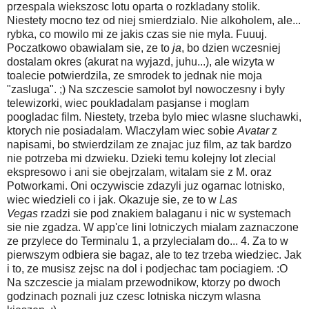
przespala wiekszosc lotu oparta o rozkladany stolik.
Niestety mocno tez od niej smierdzialo. Nie alkoholem, ale...
rybka, co mowilo mi ze jakis czas sie nie myla. Fuuuj.
Poczatkowo obawialam sie, ze to
ja
, bo dzien wczesniej
dostalam okres (akurat na wyjazd, juhu...), ale wizyta w
toalecie potwierdzila, ze smrodek to jednak nie moja
"zasluga". ;) Na szczescie samolot byl nowoczesny i byly
telewizorki, wiec poukladalam pasjanse i moglam
poogladac film. Niestety, trzeba bylo miec wlasne sluchawki,
ktorych nie posiadalam. Wlaczylam wiec sobie
Avatar
z
napisami, bo stwierdzilam ze znajac juz film, az tak bardzo
nie potrzeba mi dzwieku. Dzieki temu kolejny lot zlecial
ekspresowo i ani sie obejrzalam, witalam sie z M. oraz
Potworkami. Oni oczywiscie zdazyli juz ogarnac lotnisko,
wiec wiedzieli co i jak. Okazuje sie, ze to w
Las
Vegas
rzadzi sie pod znakiem balaganu i nic w systemach
sie nie zgadza. W app'ce lini lotniczych mialam zaznaczone
ze przylece do Terminalu 1, a przylecialam do... 4. Za to w
pierwszym odbiera sie bagaz, ale to tez trzeba wiedziec. Jak
i to, ze musisz zejsc na dol i podjechac tam pociagiem. :O
Na szczescie ja mialam przewodnikow, ktorzy po dwoch
godzinach poznali juz czesc lotniska niczym wlasna