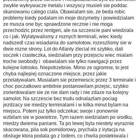
zwykle wykrywacze metalu i wszyscy musieli sie poddac
skanowaniu calego ciala. Obawialam sie, ze beda robic
problemy kiedy podalam im moje dozymetry i powiedzialam
ze musza one byc sprawdzone recznie i nie moga
przechodzic przez rentgen, ale na szczescie pani wiedziala
co i jak. Wylatywalismy z roznych terminali, wiec kiedy
nadszedl czas wsiadania do samolotow, rozeszlismy sie w
dwie rozne strony. Lot do Atlanty zlecial mi szybko, dali
soczek i ciasteczka, siedzialam przy przejsciu wiec mialam
troche swobody i obawialam sie tylko nawigacji przez
kolejne lotnisko. Niepotrzebnie. Mimo ze ogromne, to jest
chyba najlepiej oznaczone miejsce, przez jakie
przelatywalam. Musialam sie przemiescic przez 3 terminale i
choc poczatkowo ambitnie postanowilam przejsc, szybko
zorientowalam sie ze nie dam rady i nie zdaze na kolejny
samolot. Na szczescie bez trudu odnalazlam pociag
jezdzacy sie miedzy terminalami i w kilka minut bylam na
miejscu. Potem juz tylko odczekac swoje i ponownie
wzbilam sie w powietrze. Tym razem siedzialam po srodku,
miedzy dwiema paniami. Ta po lewej byla niestety wyraznie
skacowana, pila sok pomidorowy, prychala z irytacja na
obsluge ktora podala go z lodem, co chwila postekiwala i