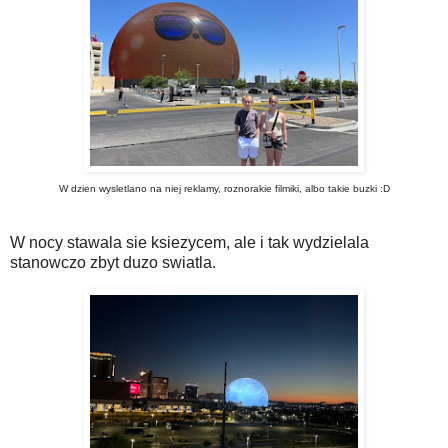
W dzien wysletlano na niej reklamy, roznorakie filmiki, albo takie buzki :D
W nocy stawala sie ksiezycem, ale i tak wydzielala
stanowczo zbyt duzo swiatla.