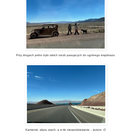
Przy drogach pelno bylo takich rzezb pasujacych do ogolnego krajobrazu
Kamienie, glazy, piach, a w tle niespodziewanie... jezioro :O