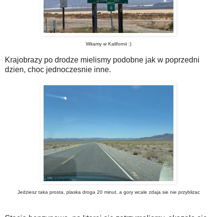
Witamy w Kalifornii :)
Krajobrazy po drodze mielismy podobne jak w poprzedni
dzien, choc jednoczesnie inne.
Jedziesz taka prosta, plaska droga 20 minut, a gory wcale zdaja sie nie przyblizac