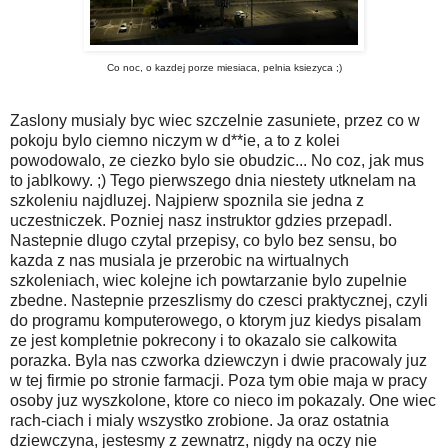
Co noc, o kazdej porze miesiaca, pelnia ksiezyca ;)
Zaslony musialy byc wiec szczelnie zasuniete, przez co w
pokoju bylo ciemno niczym w d**ie, a to z kolei
powodowalo, ze ciezko bylo sie obudzic... No coz, jak mus
to jablkowy. ;) Tego pierwszego dnia niestety utknelam na
szkoleniu najdluzej. Najpierw spoznila sie jedna z
uczestniczek. Pozniej nasz instruktor gdzies przepadl.
Nastepnie dlugo czytal przepisy, co bylo bez sensu, bo
kazda z nas musiala je przerobic na wirtualnych
szkoleniach, wiec kolejne ich powtarzanie bylo zupelnie
zbedne. Nastepnie przeszlismy do czesci praktycznej, czyli
do programu komputerowego, o ktorym juz kiedys pisalam
ze jest kompletnie pokrecony i to okazalo sie calkowita
porazka. Byla nas czworka dziewczyn i dwie pracowaly juz
w tej firmie po stronie farmacji. Poza tym obie maja w pracy
osoby juz wyszkolone, ktore co nieco im pokazaly. One wiec
rach-ciach i mialy wszystko zrobione. Ja oraz ostatnia
dziewczyna, jestesmy z zewnatrz, nigdy na oczy nie