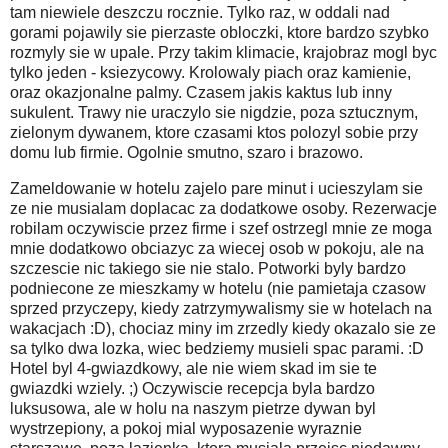
tam niewiele deszczu rocznie. Tylko raz, w oddali nad
gorami pojawily sie pierzaste obloczki, ktore bardzo szybko
rozmyly sie w upale. Przy takim klimacie, krajobraz mogl byc
tylko jeden - ksiezycowy. Krolowaly piach oraz kamienie,
oraz okazjonalne palmy. Czasem jakis kaktus lub inny
sukulent. Trawy nie uraczylo sie nigdzie, poza sztucznym,
zielonym dywanem, ktore czasami ktos polozyl sobie przy
domu lub firmie. Ogolnie smutno, szaro i brazowo.
Zameldowanie w hotelu zajelo pare minut i ucieszylam sie
ze nie musialam doplacac za dodatkowe osoby. Rezerwacje
robilam oczywiscie przez firme i szef ostrzegl mnie ze moga
mnie dodatkowo obciazyc za wiecej osob w pokoju, ale na
szczescie nic takiego sie nie stalo. Potworki byly bardzo
podniecone ze mieszkamy w hotelu (nie pamietaja czasow
sprzed przyczepy, kiedy zatrzymywalismy sie w hotelach na
wakacjach :D), chociaz miny im zrzedly kiedy okazalo sie ze
sa tylko dwa lozka, wiec bedziemy musieli spac parami. :D
Hotel byl 4-gwiazdkowy, ale nie wiem skad im sie te
gwiazdki wziely. ;) Oczywiscie recepcja byla bardzo
luksusowa, ale w holu na naszym pietrze dywan byl
wystrzepiony, a pokoj mial wyposazenie wyraznie