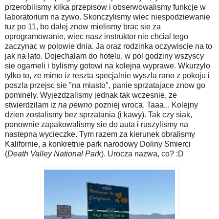
przerobilismy kilka przepisow i obserwowalismy funkcje w
laboratorium na zywo. Skonczylismy wiec niespodziewanie
tuz po 11, bo dalej znow mielismy brac sie za
oprogramowanie, wiec nasz instruktor nie chcial tego
zaczynac w polowie dnia. Ja oraz rodzinka oczywiscie na to
jak na lato. Dojechalam do hotelu, w pol godziny wszyscy
sie ogarneli i bylismy gotowi na kolejna wyprawe. Wkurzylo
tylko to, ze mimo iz reszta specjalnie wyszla rano z pokoju i
poszla przejsc sie "na miasto", panie sprzatajace znow go
pominely. Wyjezdzalismy jednak tak wczesnie, ze
stwierdzilam iz
na pewno
pozniej wroca. Taaa... Kolejny
dzien zostalismy bez sprzatania (i kawy). Tak czy siak,
ponownie zapakowalismy sie do auta i ruszylismy na
nastepna wycieczke. Tym razem za kierunek obralismy
Kalifornie, a konkretnie park narodowy Doliny Smierci
(
Death Valley National Park
). Urocza nazwa, co? :D