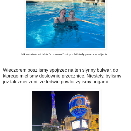
Nik ostatnio mi takie "cudowne" miny robi kiedy prosze o zdjecie...
Wieczorem poszlismy spojrzec na ten slynny bulwar, do
ktorego mielismy doslownie przecznice. Niestety, bylismy
juz tak zmeczeni, ze ledwie powloczylismy nogami.