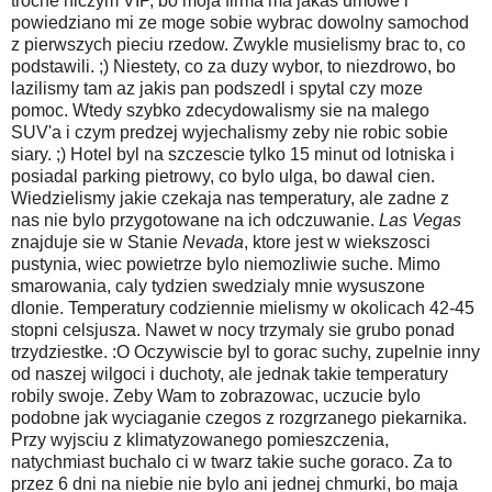
troche niczym VIP, bo moja firma ma jakas umowe i
powiedziano mi ze moge sobie wybrac dowolny samochod
z pierwszych pieciu rzedow. Zwykle musielismy brac to, co
podstawili. ;) Niestety, co za duzy wybor, to niezdrowo, bo
lazilismy tam az jakis pan podszedl i spytal czy moze
pomoc. Wtedy szybko zdecydowalismy sie na malego
SUV'a i czym predzej wyjechalismy zeby nie robic sobie
siary. ;) Hotel byl na szczescie tylko 15 minut od lotniska i
posiadal parking pietrowy, co bylo ulga, bo dawal cien.
Wiedzielismy jakie czekaja nas temperatury, ale zadne z
nas nie bylo przygotowane na ich odczuwanie.
Las Vegas
znajduje sie w Stanie
Nevada
, ktore jest w wiekszosci
pustynia, wiec powietrze bylo niemozliwie suche. Mimo
smarowania, caly tydzien swedzialy mnie wysuszone
dlonie. Temperatury codziennie mielismy w okolicach 42-45
stopni celsjusza. Nawet w nocy trzymaly sie grubo ponad
trzydziestke. :O Oczywiscie byl to gorac suchy, zupelnie inny
od naszej wilgoci i duchoty, ale jednak takie temperatury
robily swoje. Zeby Wam to zobrazowac, uczucie bylo
podobne jak wyciaganie czegos z rozgrzanego piekarnika.
Przy wyjsciu z klimatyzowanego pomieszczenia,
natychmiast buchalo ci w twarz takie suche goraco. Za to
przez 6 dni na niebie nie bylo ani jednej chmurki, bo maja