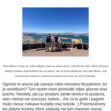
Zboczylismy z trasy, bo zobaczylismy znaki na znana tame, czyli Hoover Dam. Mimo jechania
wedlug znakow, dojechalismy nie na zapore, ale na taras widokowy nad Lake Mead, czyli
rezerwuarem wodnym, utworzonym przez owa tame na rzece Kolorado
Ogolnie to wiecie jak zawsze robie mnostwo fot palmom, bo
je uwielbiam? Tym razem mam dziesiatki zdjec glazow oraz
piachu. Niestety, jak juz pisalam, tamte okolice to pustynia,
wiec niemal nie uraczysz zieleni... Ale za to gorki i pagorki
mialy nieraz ciekawe ksztalty oraz kolorki. ;) Podziwialismy
tez jedyne krzewy, ktore zdawaly sie tam masowo rosnac.