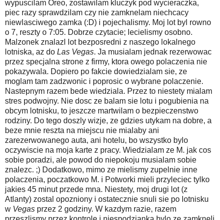
wypuscilam Oreo, zostawilam kluczyk pod wycieraczka,
piec razy sprawdzilam czy nie zamknelam niechcacy
niewlasciwego zamka (:D) i pojechalismy. Moj lot byl rowno
o 7, reszty o 7:05. Dobrze czytacie; lecielismy osobno.
Malzonek znalazl lot bezposredni z naszego lokalnego
lotniska, az do
Las Vegas
. Ja musialam jednak rezerwowac
przez specjalna strone z firmy, ktora owego polaczenia nie
pokazywala. Dopiero po fakcie dowiedzialam sie, ze
moglam tam zadzwonic i poprosic o wybrane polaczenie.
Nastepnym razem bede wiedziala. Przez to niestety mialam
stres podwojny. Nie dosc ze balam sie lotu i pogubienia na
obcym lotnisku, to jeszcze martwilam o bezpieczenstwo
rodziny. Do tego doszly wizje, ze gdzies utykam na dobre, a
beze mnie reszta na miejscu nie mialaby ani
zarezerwowanego auta, ani hotelu, bo wszystko bylo
oczywiscie na moja karte z pracy. Wiedzialam ze M. jak cos
sobie poradzi, ale powod do niepokoju musialam sobie
znalezc. ;) Dodatkowo, mimo ze mielismy zupelnie inne
polaczenia, poczatkowo M. i Potworki mieli przyleciec tylko
jakies 45 minut przede mna. Niestety, moj drugi lot (z
Atlanty) zostal opozniony i ostatecznie snuli sie po lotnisku
w
Vegas
przez 2 godziny. W kazdym razie, razem
przeszlismy przez kontrole i niespodzianka bylo ze zamkneli