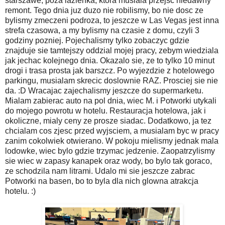
starszawe, poza lazienka, ktora musiala przejsc niedawny
remont. Tego dnia juz duzo nie robilismy, bo nie dosc ze
bylismy zmeczeni podroza, to jeszcze w Las Vegas jest inna
strefa czasowa, a my bylismy na czasie z domu, czyli 3
godziny pozniej. Pojechalismy tylko zobaczyc gdzie
znajduje sie tamtejszy oddzial mojej pracy, zebym wiedziala
jak jechac kolejnego dnia. Okazalo sie, ze to tylko 10 minut
drogi i trasa prosta jak barszcz. Po wyjezdzie z hotelowego
parkingu, musialam skrecic doslownie RAZ. Prosciej sie nie
da. :D Wracajac zajechalismy jeszcze do supermarketu.
Mialam zabierac auto na pol dnia, wiec M. i Potworki utykali
do mojego powrotu w hotelu. Restauracja hotelowa, jak i
okoliczne, mialy ceny ze prosze siadac. Dodatkowo, ja tez
chcialam cos zjesc przed wyjsciem, a musialam byc w pracy
zanim cokolwiek otwierano. W pokoju mielismy jednak mala
lodowke, wiec bylo gdzie trzymac jedzenie. Zaopatrzylismy
sie wiec w zapasy kanapek oraz wody, bo bylo tak goraco,
ze schodzila nam litrami. Udalo mi sie jeszcze zabrac
Potworki na basen, bo to byla dla nich glowna atrakcja
hotelu. :)