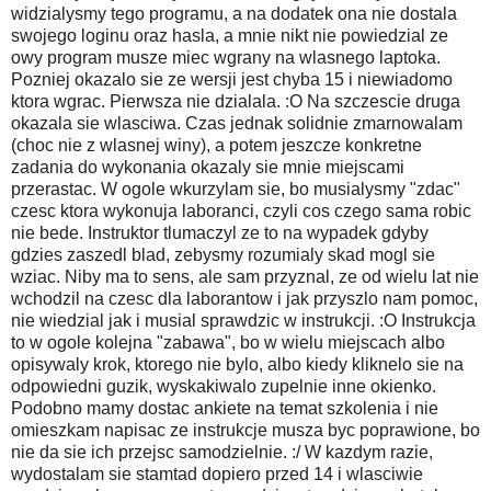
widzialysmy tego programu, a na dodatek ona nie dostala
swojego loginu oraz hasla, a mnie nikt nie powiedzial ze
owy program musze miec wgrany na wlasnego laptoka.
Pozniej okazalo sie ze wersji jest chyba 15 i niewiadomo
ktora wgrac. Pierwsza nie dzialala. :O Na szczescie druga
okazala sie wlasciwa. Czas jednak solidnie zmarnowalam
(choc nie z wlasnej winy), a potem jeszcze konkretne
zadania do wykonania okazaly sie mnie miejscami
przerastac. W ogole wkurzylam sie, bo musialysmy "zdac"
czesc ktora wykonuja laboranci, czyli cos czego sama robic
nie bede. Instruktor tlumaczyl ze to na wypadek gdyby
gdzies zaszedl blad, zebysmy rozumialy skad mogl sie
wziac. Niby ma to sens, ale sam przyznal, ze od wielu lat nie
wchodzil na czesc dla laborantow i jak przyszlo nam pomoc,
nie wiedzial jak i musial sprawdzic w instrukcji. :O Instrukcja
to w ogole kolejna "zabawa", bo w wielu miejscach albo
opisywaly krok, ktorego nie bylo, albo kiedy kliknelo sie na
odpowiedni guzik, wyskakiwalo zupelnie inne okienko.
Podobno mamy dostac ankiete na temat szkolenia i nie
omieszkam napisac ze instrukcje musza byc poprawione, bo
nie da sie ich przejsc samodzielnie. :/ W kazdym razie,
wydostalam sie stamtad dopiero przed 14 i wlasciwie