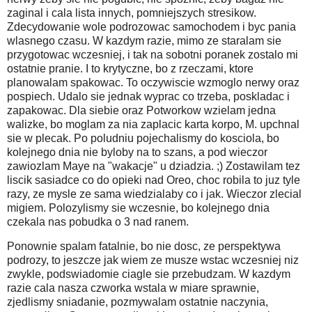
zaginal i cala lista innych, pomniejszych stresikow.
Zdecydowanie wole podrozowac samochodem i byc pania
wlasnego czasu. W kazdym razie, mimo ze staralam sie
przygotowac wczesniej, i tak na sobotni poranek zostalo mi
ostatnie pranie. I to krytyczne, bo z rzeczami, ktore
planowalam spakowac. To oczywiscie wzmoglo nerwy oraz
pospiech. Udalo sie jednak wyprac co trzeba, poskladac i
zapakowac. Dla siebie oraz Potworkow wzielam jedna
walizke, bo moglam za nia zaplacic karta korpo, M. upchnal
sie w plecak. Po poludniu pojechalismy do kosciola, bo
kolejnego dnia nie byloby na to szans, a pod wieczor
zawiozlam Maye na "wakacje" u dziadzia. ;) Zostawilam tez
liscik sasiadce co do opieki nad Oreo, choc robila to juz tyle
razy, ze mysle ze sama wiedzialaby co i jak. Wieczor zlecial
migiem. Polozylismy sie wczesnie, bo kolejnego dnia
czekala nas pobudka o 3 nad ranem.
Ponownie spalam fatalnie, bo nie dosc, ze perspektywa
podrozy, to jeszcze jak wiem ze musze wstac wczesniej niz
zwykle, podswiadomie ciagle sie przebudzam. W kazdym
razie cala nasza czworka wstala w miare sprawnie,
zjedlismy sniadanie, pozmywalam ostatnie naczynia,