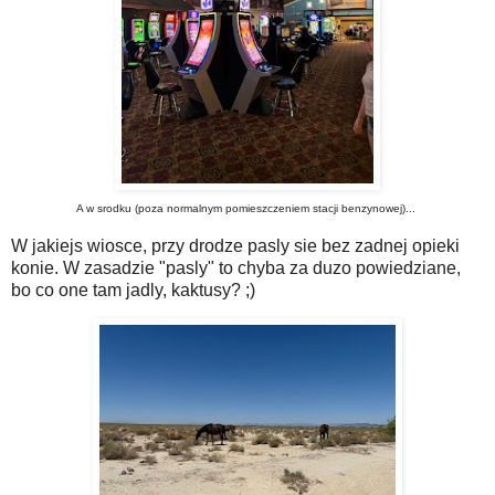
A w srodku (poza normalnym pomieszczeniem stacji benzynowej)...
W jakiejs wiosce, przy drodze pasly sie bez zadnej opieki
konie. W zasadzie "pasly" to chyba za duzo powiedziane,
bo co one tam jadly, kaktusy? ;)