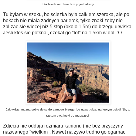
Dla takich widokow tam pojechalismy
Tu bylam w szoku, bo sciezka byla calkiem szeroka, ale po
bokach nie miala zadnych barierek, tylko znaki zeby nie
zblizac sie wiecej niz 5 stop (okolo 1.5m) do brzegu urwiska.
Jesli ktos sie potknal, czekal go "lot" na 1.5km w dol. :O
Jak widac, mozna sobie dojsc do samego brzegu, bo nawet glaz, na ktorym usiadl Nik, to
raptem dwa kroki do przepasci
Zdjecia nie oddaja rozmiaru kanionu (nie bez przyczyny
nazwanego "wielkim". Nawet na zywo trudno go ogarnac,