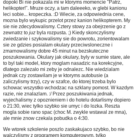
dopoki Bi nie pokazala mi w ktoryms momencie "Patrz,
helikopter!". Mruze oczy, a tam daleeeko, w glebi kanionu
leci sobie... kropeczka. :D Wiecie, za odpowiednia cene,
mozna bylo wykupic przelot przez kanion helikopterem. My
sie nie zdecydowalismy. Cztery stowy za obejrzenie go z
zewnatrz to
juz
byla rozpusta. ;) Kiedy skonczylismy
zwiedzanie i szykowalismy sie do powrotu, zorientowalam
sie ze gdzies posialam okulary przeciwsloneczne i
zmarnowalismy dobre 45 minut na bezskuteczne
poszukowania. Okulary jak okulary, byly w sumie stare, ale
to byl taki model, ktory moglam nasadzic na korekcyjne,
dlatego zalezalo mi zeby je odnalezc. Nie wiedzialam
jednak czy zostawilam je w ktoryms autobusie (a
zaliczylismy trzy), czy w szafce, do ktorej trzeba bylo
schowac wszystko wchodzac na szklany pomost. W kazdym
razie, nie znalazlam. :/ Przez poszukiwania jednak,
wyjechalismy z opoznieniem i do hotelu dotarlismy dopiero
o 21:30, wiec tylko szybko sie umyc i do lozka. Reszta
mogla sobie rano spac (choc M. zwykle wstawal ze mna),
ale mnie znow czekala pobudka o 4:30.
We wtorek szkolenie poszlo zaskakujaco szybko, bo nie
walczylismy z programem komputerowym, tylko