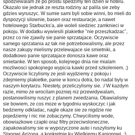
spodziewalam ze po prostu spedzimy ten dzien w hotelu.
Okazalo sie jednak ze reszta rodziny az palila sie zeby
gdzies wyruszyc. W sumie sami byli sobie winni, bo mieli do
dyspozycji silownie, basen oraz restauracje, a nawet
hotelowego Starbucks'a, ale woleli siedziec zamknieci w
pokoju. W dodatku wywiesili plakietke "nie przeszkadzac",
przez co nie zjawily sie panie sprzatajace. Oczywiscie
samego sprzatania az tak nie potrzebowalismy, ale przez
nasze zakupy mielismy przelewajace sie smietniki, a
dodatkowo panie sprzatajace donosza kawe oraz
smietanke. W ten sposob, kolejnego dnia nie mialam
mozliwosci spokojnego wypicia kawki przed szkoleniem. ;)
Oczywiscie liczylismy ze jesli wyjdziemy z pokoju i
zdejmiemy plakietke, panie w koncu dotra, bo nadal byly w
naszym korytarzu. Niestety, przeliczylismy sie. :/ W kazdym
razie, mimo ze wrocilam pozniej niz przewidywalam,
postanowilismy ruszyc z planem zwiedzania. Obawialismy
sie bowiem, ze cos moze w tygodniu wyskoczyc i jak
bedziemy odkladac, nagle okaze sie ze nigdzie nie
pojedziemy i nic nie zobaczymy. Chwycilismy wode,
obowiazkowe czapki oraz filtry przeciwsloneczne,
zapakowalismy sie w wypozyczone auto i ruszylismy ku
Stanowi
Arizona
, a konkretnie ku Wielkiemu Kanionowi. ;)