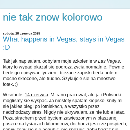
nie tak znow kolorowo
sobota, 28 czerwca 2025
What happens in Vegas, stays in Vegas
:D
Tak jak napisalam, odbylam moje szkolenie w
Las Vegas
,
ktory to wypad okazal sie podroza zycia normalnie. Pewnie
bede go opisywac tydzien i biezace zapiski beda potem
mocno skrocone, ale trudno. Szykujcie sie na mnostwo
fotek. ;)
W sobote,
14 czerwca
, M. rano pracowal, ale ja i Potworki
moglismy sie wyspac. Ja niestety spalam kiepsko, snily mi
sie jakies biegi po lotniskach, a wszystko przez
nadchodzacy stres. Nigdy nie ukrywalam, ze nie lubie latac.
Poza strachem przed byciem zawieszonym w blaszanej
puszce na tysiacach kilometrow, dochodzi jeszcze pospiech,
nerwy zeby sie nie pogubic, nie spoznic, zeby bagaz nie