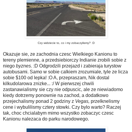
Czy widziecie to, co i my zobaczylismy? :D
Okazuje sie, ze zachodnia czesc Wielkiego Kanionu to
tereny plemienne, a przedsiebiorczy Indianie zrobili sobie z
niego
byznes
. :D Odgrodzili przejazd i zabieraja turystow
autobusami. Samo w sobie calkiem zrozumiale, tyle ze licza
sobie $100 od lepka! :O A, przepraszam, Nik dostal
kilkudolarowa znizke... :/ W pierwszej chwili
zastanawialismy sie czy nie odpuscic, ale ze niewiadomo
kiedy dotrzemy ponownie na zachod, a dodatkowo
przejechalismy ponad 2 godziny z
Vegas,
przelknelismy
cene i wybulilismy cztery stowki. Czy bylo warto? Raczej
tak, choc chcialabym mimo wszystko zobaczyc czesc
Kanionu nalezaca do parku narodowego.