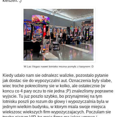
kieszen. ;)
W
Las Vegas
nawet lotnisko mozna pomylic z kasynem :D
Kiedy udalo nam sie odnalezc walizke, pozostalo pytanie
jak dostac sie do wypozyczalni aut. Oznaczenia byly slabe,
wiec troche pokrecilismy sie w kolko, ale ostatecznie (w
koncu co 4 pary oczu to nie jedna ;P) znalezlismy poprawne
wyjscie. Tu juz poszlo szybko, bo przynajmniej na tym
lotnisku poszli po rozum do glowy i wypozyczalnia byla w
jednym wielkim budynku, w ktorym miala swoje miejsca
wiekszosc wiekszych firm wypozyczajacych. Poczulam sie