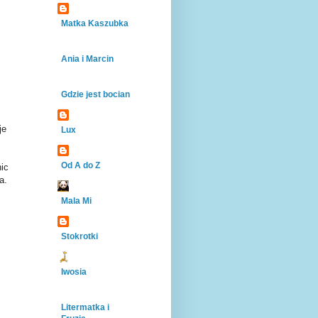
Matka Kaszubka
Ania i Marcin
Gdzie jest bocian
je
Lux
Od A do Z
nic
a.
Mala Mi
Stokrotki
Iwosia
Litermatka i