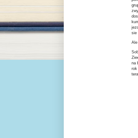
gru
zwy
dos
kum
jez
sie
Ale
Sob
Zie
na 
rok
ter