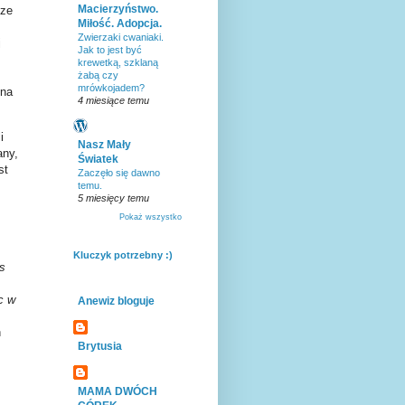
Macierzyństwo.
 ze
Miłość. Adopcja.
Zwierzaki cwaniaki.
j
Jak to jest być
krewetką, szklaną
żabą czy
mrówkojadem?
 na
4 miesiące temu
i
Nasz Mały
any,
Światek
st
Zaczęło się dawno
temu.
5 miesięcy temu
Pokaż wszystko
.
Kluczyk potrzebny :)
s
c w
Anewiz bloguje
h
Brytusia
MAMA DWÓCH