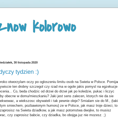
znow kolorowo
iedziałek, 30 listopada 2020
dyczy tydzien :)
roko otworzylam oczy po ogloszeniu limitu osob na Swieta w Polsce. Pomij
ywiscie ten drobny szczegol czy rzad ma w ogole jakis pomysl na egzekucje
ecenia... Co, beda chodzic od drzwi do drzwi jak po koledzie, pukac i liczyc
by obecne w domu/mieszkaniu? Jaki jest sens zalecen, ktorych nie da sie
ekwowac, a wiekszosc obywateli i tak pewnie oleje? Smialam sie do M., (tak
tym smiechem, pozbawionym humoru) ze w Polsce, jak masz troje dzieci, to
 zaprosisz na Swieta dziadkow, a jak masz potomstwa dwojke, to musisz
rac, czy zaprosisz babcie, czy dziadka, bo obojga juz nie mozesz. ;)