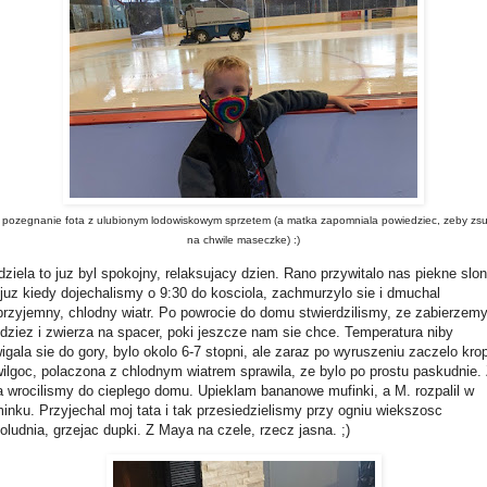
 pozegnanie fota z ulubionym lodowiskowym sprzetem (a matka zapomniala powiedziec, zeby zsu
na chwile maseczke) :)
dziela to juz byl spokojny, relaksujacy dzien. Rano przywitalo nas piekne slo
 juz kiedy dojechalismy o 9:30 do kosciola, zachmurzylo sie i dmuchal
przyjemny, chlodny wiatr. Po powrocie do domu stwierdzilismy, ze zabierzem
dziez i zwierza na spacer, poki jeszcze nam sie chce. Temperatura niby
igala sie do gory, bylo okolo 6-7 stopni, ale zaraz po wyruszeniu zaczelo krop
wilgoc, polaczona z chlodnym wiatrem sprawila, ze bylo po prostu paskudnie.
a wrocilismy do cieplego domu. Upieklam bananowe mufinki, a M. rozpalil w
inku. Przyjechal moj tata i tak przesiedzielismy przy ogniu wiekszosc
oludnia, grzejac dupki. Z Maya na czele, rzecz jasna. ;)