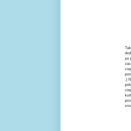
Tak
dro
po 
zac
cia
pon
;) 
pol
cie
kur
prz
sma