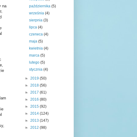
y na
października
(5)
t.
września
(4)
d
sierpnia
(3)
lipca
(4)
e
al
czerwca
(4)
maja
(5)
kwietnia
(4)
marca
(5)
c
lutego
(5)
e,
stycznia
(4)
zie
►
2019
(50)
►
2018
(56)
►
2017
(61)
 Mam
►
2016
(80)
►
2015
(92)
ie
►
2014
(124)
l
►
2013
(147)
sy,
►
2012
(98)