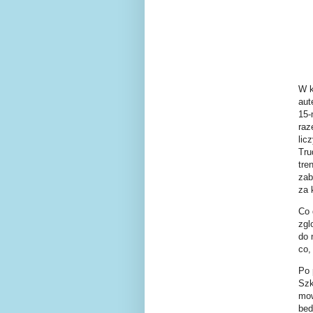
W k
aut
15-
raz
lic
Tru
tre
zab
za 
Co 
zgl
do 
co,
Po 
Szk
mow
bed