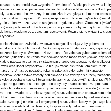
czasem u nas nadal trwa wzgledna "normalnosc". W sklepach znow sa limit
jtasme oraz reczniki papierowe, ale reszta produktow litosciwie na polkach jes
oly sa czynne, choc w roznych miasteczkach zamykaja co i rusz na okres o
ku dni do dwoch tygodni... W naszej miejscowosci, liceum (
high school
) nadal
y sie zmianowo, tzn. tydzien stacjonarnie, tydzien zdalnie. Gimbaza :) (
middl
ool
) oraz podstawowki chodza w pelni stacjonarnie. I oby jak najdluzej... Nad
 do konca wiadomo co z zajeciami sportowymi. Pewnie sie to wyjasni w ciagu
o tygodnia.
poniedzialku tez, zwiazki zawodowe nauczycieli apeluja zeby gubernator
amykal szkoly publiczne od
Thanksgiving
az do 18 stycznia, zeby ograniczy
noszenie korony po Swietach! Nosz kurna!!! Dotychczas gubernator opieral si
maczac (slusznie), ze kazda miejscowosc sama moze zadecydowac czy bed
wadzic nauczanie zdalnie czy stacjonarnie, zeby dostosowac to do wielkosci
cowek oraz ilosci przypadkow. Ale nie, jak widac niektorym jemiolom to nie
tarczy! :/ U nas, od poczatku roku, w szkolach bylo raptem kilkanascie
ypadkow, ktore szybko zostaly odizolowane i nie zdarzylo sie, zeby zarazona
a kolejna osoba w klasie. I teraz mieliby zamknac placowki?! Z jakiej racji?!
zieje, ze gubernator sie nie ugnie, bo to byloby skandaliczne! Przepraszam
ystkich czytajacych mnie nauczycieli, ale mam wrazenie, ze wielu (oczywisc
rat u nas i wiadomo, ze nie wszystkim) nauczycielom oraz pracownikom szko
dobalo sie to, co dzialo sie na wiosne. Jesienia nauczanie hybrydowe akurat
alalo duzo lepiej niz wiosna i przynajmniej nauczyciele, ktorzy maja swoje kla
tycznie prowadzili lekcje. Niestety, tutejsze szkoly pelne sa roznej masci
ocy oraz "specjalistow", ktorzy zajmuja sie korepetycjami w mniejszych