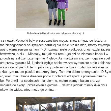
Uchachani jakby ktos im wreczyl worek slodyczy ;)
 czy owak Potworki byly przeszczesliwe mogac znow smigac po lodzie, a
bne niedogodnosci sa irytujace bardziej dla mnie niz dla nich, ktorzy zbywaja 
prostu wzruszeniem ramion. ;) Bi rozwija niezle predkosci, choc jezdzi raczej
howawczo, a Nik... Mlodszy, tak jak rok temu, jezdzi na zlamanie karku i w
gu godziny zaliczyl przynajmniej 4 gleby. Az martwilam sie, ze moga sie spel
ure przewidywania M. i jednak wybije sobie swiezo wyrosniete stale zebiszcz
Na szczescie, jak rok temu pare razy polecial na twarz i zdarl sobie skore na
iczku, tym razem plaskal na cztery litery. Tam ma dobra amortyzacje. :D Bylo
plo, wiec mial ubrane dresowe portki z polarem od spodu i polarowa bluzo -
tke. Po chwili na spodniach mial ciemne, mokre plamy i balam sie, ze
emoknie do skory i przeziebienie gotowe... Narazie jednak minely dwa dni i
rkow nie widac, wiec moze go omina...