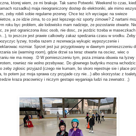
yczna, ktorej wiem, ze mi brakuje. Tak samo Potworki. Weekend to czas, kie
ramach rozsadku) maja nieograniczony dostep do elektroniki, ale mimo wszy
m, zeby robili sobie regularne przerwy. Chce tez ich wyciagac na swieze
ietrze, a ze idzie zima, to co jest lepszego niz sporty zimowe? Z nartami mo
ym roku byc problem, ale lodowisko mam nadzieje, ze pozostanie otwarte. Ni
c, ze jest ograniczona ilosc osob, nie dosc, ze jezdzic trzeba w maseczkach
h...), to jeszcze jest prawie calkowity zakaz spedzania czasu w srodku. Zeby
ozyczyc lyzwy, trzeba razem z rezerwacja wykupic wypozyczenie i
eklarowac rozmiar. Sprzet jest juz przygotowany w dawnym pomieszczeniu d
rzania sie (
warming room
), gdzie drzwi sa teraz otwarte na osciez, wiec o
zaniu nie ma mowy. :D W pomieszczeniu tym, poza zmiana obuwia na lyzwy 
rotem, rowniez nie wolno przebywac. Do glownego budynku mozna wchodzic
ko zeby zglosic przyjazd (czego nie kumam, bo skoro rejestruje sie i place pr
a, to potem juz moja sprawa czy przyjade czy nie...) albo skorzystac z toalet
edzie kraza pracownicy i niczym gestapo wyganiaja ludzi na zewnatrz. ;)