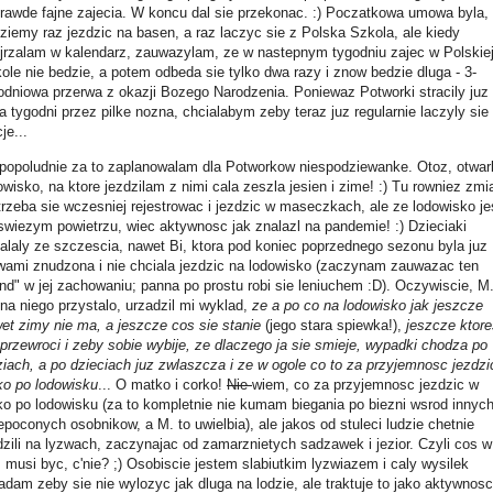
rawde fajne zajecia. W koncu dal sie przekonac. :) Poczatkowa umowa byla,
ziemy raz jezdzic na basen, a raz laczyc sie z Polska Szkola, ale kiedy
jrzalam w kalendarz, zauwazylam, ze w nastepnym tygodniu zajec w Polskie
ole nie bedzie, a potem odbeda sie tylko dwa razy i znow bedzie dluga - 3-
odniowa przerwa z okazji Bozego Narodzenia. Poniewaz Potworki stracily juz
ka tygodni przez pilke nozna, chcialabym zeby teraz juz regularnie laczyly sie
je...
popoludnie za to zaplanowalam dla Potworkow niespodziewanke. Otoz, otwarl
owisko, na ktore jezdzilam z nimi cala zeszla jesien i zime! :) Tu rowniez zmi
trzeba sie wczesniej rejestrowac i jezdzic w maseczkach, ale ze lodowisko je
swiezym powietrzu, wiec aktywnosc jak znalazl na pandemie! :) Dzieciaki
alaly ze szczescia, nawet Bi, ktora pod koniec poprzednego sezonu byla juz
wami znudzona i nie chciala jezdzic na lodowisko (zaczynam zauwazac ten
end" w jej zachowaniu; panna po prostu robi sie leniuchem :D). Oczywiscie, M
 na niego przystalo, urzadzil mi wyklad,
ze a po co na lodowisko jak jeszcze
et zimy nie ma, a jeszcze cos sie stanie
(jego stara spiewka!),
jeszcze ktore
 przewroci i zeby sobie wybije, ze dlaczego ja sie smieje, wypadki chodza po
ziach, a po dzieciach juz zwlaszcza i ze w ogole co to za przyjemnosc jezdzi
ko po lodowisku
... O matko i corko!
Nie
wiem, co za przyjemnosc jezdzic w
ko po lodowisku (za to kompletnie nie kumam biegania po biezni wsrod innyc
epoconych osobnikow, a M. to uwielbia), ale jakos od stuleci ludzie chetnie
dzili na lyzwach, zaczynajac od zamarznietych sadzawek i jezior. Czyli cos w
 musi byc, c'nie? ;) Osobiscie jestem slabiutkim lyzwiazem i caly wysilek
adam zeby sie nie wylozyc jak dluga na lodzie, ale traktuje to jako aktywnosc