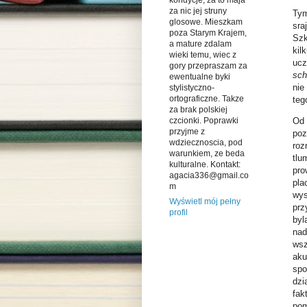
kondycje, za to maja
za nic jej struny
Tym
glosowe. Mieszkam
sra
poza Starym Krajem,
Szk
a mature zdalam
kil
wieki temu, wiec z
ucz
gory przepraszam za
sch
ewentualne byki
nie
stylistyczno-
ortograficzne. Takze
teg
za brak polskiej
czcionki. Poprawki
Od 
przyjme z
poz
wdziecznoscia, pod
roz
warunkiem, ze beda
tlu
kulturalne. Kontakt:
pro
agacia336@gmail.co
pla
m
wys
Wyświetl mój pełny
prz
profil
byl
nad
wsz
aku
spo
dzi
fak
pom