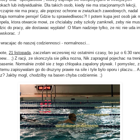
pkach lub indywidualnie. Dla takich osob, kiedy nie ma stacjonarnych lekcji,
czajnie nie ma pracy, ale poprzez ochrone w zwiazkach zawodowych, nadal
taja normalne pensje! Gdzie tu sprawiedliwosc?! I potem kupa jest osob jak 
pela, ktora otwarcie mowi, ze chcialaby zeby szkoly zamkneli, zeby nie mus
dzic do pracy, ale dostawac wyplate! :O Mam nadzieje tylko, ze nic nie uda i
 wskorac. :/
 wracajac do naszej codziennosci - normalnosci...
ote,
21 listopada
, zaczelam wczesniej niz ostatnimi czasy, bo juz o 6:30 ran
eew... ;) Z racji, ze skonczyla sie pilka nozna, Nik zapragnal pojechac na tren
basenie. Normalnie zrobil sie z tego chlopaka zapalony plywak. I pomyslec, 
 temu zapisywalam go do druzyny prawie na sile i tyle bylo oporu i placzu... A
az? Jakby mogl, chodzilby na basen chyba codziennie. ;)