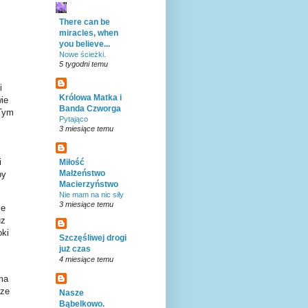
There can be
miracles, when
you believe...
Nowe ścieżki.
5 tygodni temu
i
Królowa Matka i
ie
Banda Czworga
 Tym
Pytająco
3 miesiące temu
i
Miłość
Małżeństwo
by
Macierzyństwo
Nie mam na nic siły
3 miesiące temu
ze
uz
oki
Szczęśliwej drogi
już czas
4 miesiące temu
 ma
 ze
Nasze
Bąbelkowo.