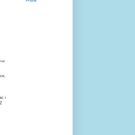
Fruzia
nal
nce,
y
ic i
 Z