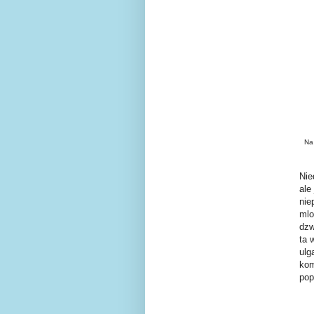
Na
Nie
ale
nie
mlo
dzw
ta 
ulg
kom
pop