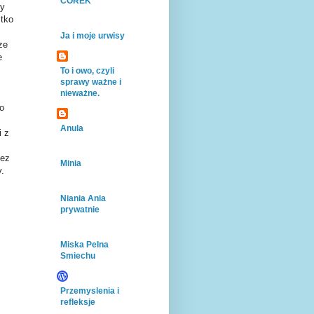
CÓREK
dy
stko
Ja i moje urwisy
ze
e
To i owo, czyli
sprawy ważne i
nieważne.
o
Anula
i z
zez
Minia
y.
Niania Ania
prywatnie
Miska Pelna
Smiechu
Przemyslenia i
refleksje