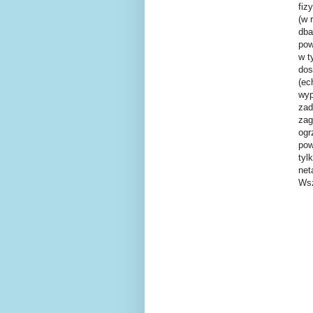
fiz
(w 
dba
pow
w t
dos
(ec
wyp
zad
zag
ogr
pow
tyl
net
Wsz