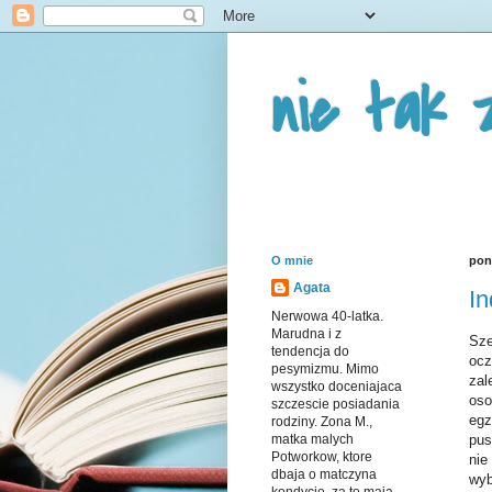
nie tak 
O mnie
pon
Agata
In
Nerwowa 40-latka.
Marudna i z
Sze
tendencja do
ocz
pesymizmu. Mimo
zal
wszystko doceniajaca
oso
szczescie posiadania
egz
rodziny. Zona M.,
pus
matka malych
Potworkow, ktore
nie
dbaja o matczyna
wyb