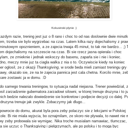
Kokusinski plynie ;)
azdym razie, trening jest juz o 8 rano i choc to od nas doslownie dwie minutk
em, trzeba sie bylo wygrzebac na czas. Latem kilka razy dojechalismy z praw
minutowym opoznieniem, a ze zajecia trwaja 45 minut, to tak nie bardzo... ;)
em dojechalismy na szczescie na czas. Bi sie rzecz jasna opierala i choc
zylam, ze zmieknie i jednak wskoczy do basenu, zaparla sie i nie i koniec.
dno, meczy mnie juz ta ciagla walka z nia o to. Oczywiscie kiedy na koniec
ner oglosil, ze z okazji
Thanksgiving
, w srode beda mieli zamiast treningu gry 
awy, okazalo sie, ze na
te
zajecia pannica jest cala chetna. Korcilo mnie, ze
kare zostawic ja w domu. :D
do samego trwania treningow, to sytuacja nadal niejasna. Trener powiedzial, 
osil zarzadzenie gubernatora zarzadowi silowni, w ktorej trenuje druzyna i to j
nich bedzie nalezalo dowiedzenie sie konkretow i podjecie decyzji co dalej. P
 druzyna trenuje jak zwykle. Zobaczymy jak dlugo...
powrocie do domu, akurat byla pora zeby polaczyc sie z lekcjami w Polskiej
ole. Bi nie miala wyjscia, bo oznajmilam, ze skoro nie plywala, to nawet nie
y zeby probowala sie wymigac. Nika troche musialam namawiac, tlumczac,
a sie uczyc o
Thanksgiving
i pielgrzymach, ale po polsku i to moga byc