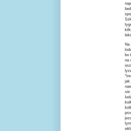
nap
bed
spo
Szk
tyg
kil
lekc
Na 
lod
bo 
na 
osz
lyz
"tr
jak
naw
sie
lud
kol
kol
prz
jez
tym
wkl