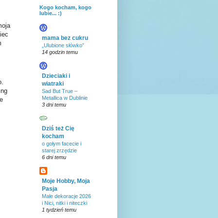
Kogo kocham, kogo
lubie... :)
moja
iec
mama bez cukru
m
„Ulubione słówko”
14 godzin temu
Dzieciaki i
o.
wiatraki
ing
Sad But True –
Metallica w Dublinie
ze
3 dni temu
Dziś też Cię
kocham
o gołym facecie i
starej zrzędzie
6 dni temu
Moje Hobby, Moja
Pasja
Małe dekoracje 2026
i Nici, nitki i niteczki
1 tydzień temu