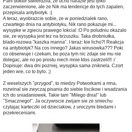
Pani doktor stwierdzila, ze ucho narazie jest tylko
zaczerwienione, ale ze Nik ma tendencje do tych zapalen,
przepisala antybiotyk. :(
A teraz, wyobrazcie sobie, ze w poniedzialek rano,
czwartego dnia na antybiotyku, Nik rano pokazuje mi...
wysypke w zgieciu prawego lokcia! :O Po poludniu okazalo
sie, ze wysypka jest tez na brzuszku. Taka drobniutka,
blado-rozowa "kaszka manna". I teraz: kie licho?! Reakcja
na antybiotyk? Na cos innego? Jakas wirusowka??? Poki
co obserwuje i czekam, bo poza tym nic zdaje sie mu nie
dolegac, ale no po prostu niech mnie ktos zastrzeli!!! :/
Dopisuje: dwa dni pozniej, wysypka sama zniknela. Czort
jeden wie, co to bylo. ;)
Z weselszych "przygod", to miedzy Potworkami a mna,
rozwinal sie zwyczaj pisania do siebie liscikow i wsadzania
ich do sniadaniowek. Takie tam "Milego dnia!" lub
"Smacznego!". Ja oczywiscie zwijam sie ze smiechu
czytajac karteczki od dzieciakow, z uroczymi bledami i
przekreceniami.