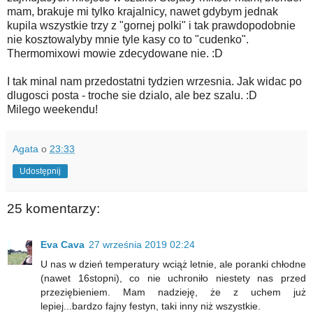
mam, brakuje mi tylko krajalnicy, nawet gdybym jednak
kupila wszystkie trzy z "gornej polki" i tak prawdopodobnie
nie kosztowalyby mnie tyle kasy co to "cudenko".
Thermomixowi mowie zdecydowane nie. :D
I tak minal nam przedostatni tydzien wrzesnia. Jak widac po
dlugosci posta - troche sie dzialo, ale bez szalu. :D
Milego weekendu!
Agata
o
23:33
Udostępnij
25 komentarzy:
Eva Cava
27 września 2019 02:24
U nas w dzień temperatury wciąż letnie, ale poranki chłodne
(nawet 16stopni), co nie uchroniło niestety nas przed
przeziębieniem. Mam nadzieję, że z uchem już
lepiej...bardzo fajny festyn, taki inny niż wszystkie.