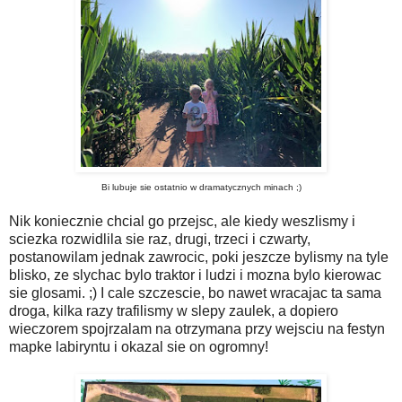
Bi lubuje sie ostatnio w dramatycznych minach ;)
Nik koniecznie chcial go przejsc, ale kiedy weszlismy i
sciezka rozwidlila sie raz, drugi, trzeci i czwarty,
postanowilam jednak zawrocic, poki jeszcze bylismy na tyle
blisko, ze slychac bylo traktor i ludzi i mozna bylo kierowac
sie glosami. ;) I cale szczescie, bo nawet wracajac ta sama
droga, kilka razy trafilismy w slepy zaulek, a dopiero
wieczorem spojrzalam na otrzymana przy wejsciu na festyn
mapke labiryntu i okazal sie on ogromny!