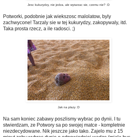
Jesc kukurydzy, nie jedza, ale wytarzac sie, czemu nie? :D
Potworki, podobnie jak wiekszosc malolatow, byly
zachwycone! Tarzaly sie w tej kukurydzy, zakopywaly, itd.
Taka prosta rzecz, a ile radosci. ;)
Jak na plazy :D
Na sam koniec zabawy poszlismy wybrac po dynii. I tu
stwierdzam, ze Potwory sa po swojej matce - kompletnie
niezdecydowane. Nik jeszcze jako tako. Zajelo mu z 15