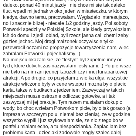
daleko, ponad 40 minut jazdy i nie chce mi sie tak daleko
tluc, wpadl mi jednak w oko jeden w miasteczku, w ktorym
kiedys, dawno temu, pracowalam. Wygladalo interesujaco,
no i znacznie blizej - niecale 1/2 godziny jazdy. Pol soboty
Potworki spedzily w Polskiej Szkole, ale kiedy przywiozlam
ich do domu i zjedli obiad, byli rzecz jasna cali chetni zeby
gdzies jechac. Moj drogi malzonek oczywiscie tylko
przewrocil oczami na propozycje towarzyszenia nam, wiec
zabralam Potworki i pojechalismy. :)
Na miejscu okazalo sie, ze "festyn" byl zupelnie inny od
tych, ktore dotychczas nazywalam festynami. ;) Po pierwsze
nie bylo na nim ani jednej karuzeli czy innej lunaparkowej
atrakcji. A po drugie, co przyjelam z wielka ulga, wszystkie
atrakcje wliczone byly w cene wstepu i mozna bylo placic
karta, takze w budkach z jedzeniem. Zazwyczaj w takich
miejscach musze ostroznie odliczac gotowke, a i tak
zazwyczaj mi jej brakuje. Tym razem musialam dokupic
wody, bo choc wzielam Potworkom picie, bylo tak goraco (a
impreza w szczerym polu, niemal bez cienia), ze w godzine
wszystko wypili i juz szykowalam sie, ze nic z tego bo w
portfelu mialam echo, a tu niespodzianka. Zaplacilam bez
problemu karta i dzieciaki zadowole mogly szalec dalej.