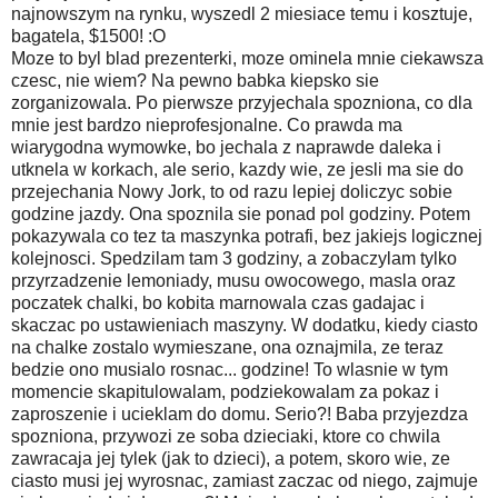
najnowszym na rynku, wyszedl 2 miesiace temu i kosztuje,
bagatela, $1500! :O
Moze to byl blad prezenterki, moze ominela mnie ciekawsza
czesc, nie wiem? Na pewno babka kiepsko sie
zorganizowala. Po pierwsze przyjechala spozniona, co dla
mnie jest bardzo nieprofesjonalne. Co prawda ma
wiarygodna wymowke, bo jechala z naprawde daleka i
utknela w korkach, ale serio, kazdy wie, ze jesli ma sie do
przejechania Nowy Jork, to od razu lepiej doliczyc sobie
godzine jazdy. Ona spoznila sie ponad pol godziny. Potem
pokazywala co tez ta maszynka potrafi, bez jakiejs logicznej
kolejnosci. Spedzilam tam 3 godziny, a zobaczylam tylko
przyrzadzenie lemoniady, musu owocowego, masla oraz
poczatek chalki, bo kobita marnowala czas gadajac i
skaczac po ustawieniach maszyny. W dodatku, kiedy ciasto
na chalke zostalo wymieszane, ona oznajmila, ze teraz
bedzie ono musialo rosnac... godzine! To wlasnie w tym
momencie skapitulowalam, podziekowalam za pokaz i
zaproszenie i ucieklam do domu. Serio?! Baba przyjezdza
spozniona, przywozi ze soba dzieciaki, ktore co chwila
zawracaja jej tylek (jak to dzieci), a potem, skoro wie, ze
ciasto musi jej wyrosnac, zamiast zaczac od niego, zajmuje