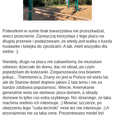
Potworkom w sumie brak towarzystwa nie przeszkadzal,
wrecz przeciwnie. Zazwyczaj korzystaja z tego placu na
dlugiej przerwie i podejrzewam, ze wtedy jest walka o kazda
hustawke i kolejka do zjezdzalni. A tak, mieli wszystko dla
siebie. ;)
Niestety, dlugo na placu nie zabawilismy, bo musialam
odwiezc dzieciaki do domu, dac im obiad, po czym
popedzilam do kolezanki. Zorganizowala ona bowiem
pokaz... Thermomix'a. Znany on jest w Polsce od wielu lat,
ale do Stanow dotarl dopiero jakies 2 lata temu i nie za
bardzo zdobywa popularnosc. Wiecie, Amerykanie
generalnie wola sie stolowac poza domem, a obiady
domowe to tylko cos extra szybkiego. Nic dziwnego, ze taka
machina srednio ich interesuje. ;) Mowiac szczerze, po
obejrzeniu tego "cuda techniki" mnie tez nie interesuje. ;) A
przynajmniej nie za taka cene. Prezentowany model byl