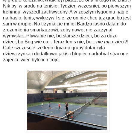
Nik byl w srode na tenisie. Tydzien wczesniej, po pierwszym
treningu, wyszedl zachwycony. A w zeszlym tygodniu nagle
na haslo: tenis, wykrzywil sie, ze on nie chce juz grac bo jest
sam w grupie! No trzymajcie mnie! Bardzo jasno dalam do
zrozumienia smarkaczowi, zeby nawet nie zaczynal
wymyslac. Plywanie nie, bo starsze dzieci, bo za duzo
dzieci, bo Bog wie co... Teraz tenis nie, bo...
nie ma
dzieci?!
Cale szczescie, ze tego dnia do grupy dolaczyla
dziewczynka i dodatkowo jakis chlopiec nadrabial stracone
zajecia, wiec bylo ich troje.