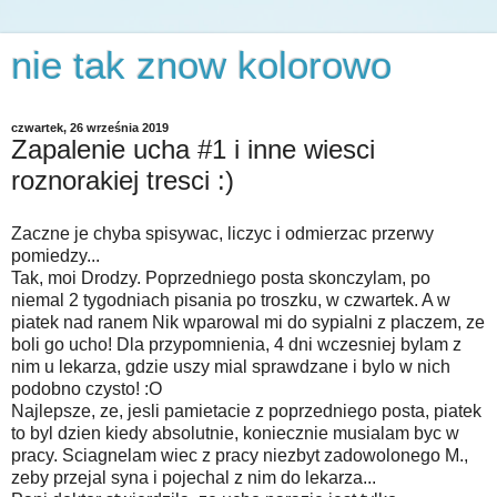
nie tak znow kolorowo
czwartek, 26 września 2019
Zapalenie ucha #1 i inne wiesci
roznorakiej tresci :)
Zaczne je chyba spisywac, liczyc i odmierzac przerwy
pomiedzy...
Tak, moi Drodzy. Poprzedniego posta skonczylam, po
niemal 2 tygodniach pisania po troszku, w czwartek. A w
piatek nad ranem Nik wparowal mi do sypialni z placzem, ze
boli go ucho! Dla przypomnienia, 4 dni wczesniej bylam z
nim u lekarza, gdzie uszy mial sprawdzane i bylo w nich
podobno czysto! :O
Najlepsze, ze, jesli pamietacie z poprzedniego posta, piatek
to byl dzien kiedy absolutnie, koniecznie musialam byc w
pracy. Sciagnelam wiec z pracy niezbyt zadowolonego M.,
zeby przejal syna i pojechal z nim do lekarza...