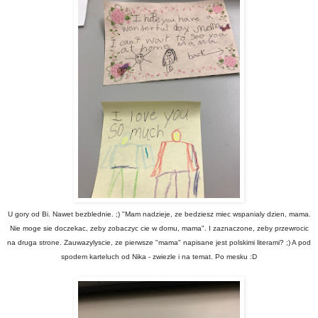
U gory od Bi. Nawet bezblednie. ;) "Mam nadzieje, ze bedziesz miec wspanialy dzien, mama.
Nie moge sie doczekac, zeby zobaczyc cie w domu, mama". I zaznaczone, zeby przewrocic
na druga strone. Zauwazylyscie, ze pierwsze "mama" napisane jest polskimi literami? ;) A pod
spodem karteluch od Nika - zwiezle i na temat. Po mesku :D