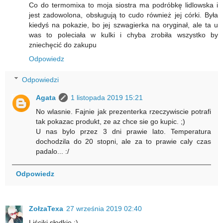
Co do termomixa to moja siostra ma podróbkę lidlowska i
jest zadowolona, obsługują to cudo również jej córki. Była
kiedyś na pokazie, bo jej szwagierka na oryginał, ale ta u
was to poleciała w kulki i chyba zrobiła wszystko by
zniechęcić do zakupu
Odpowiedz
Odpowiedzi
Agata
1 listopada 2019 15:21
No wlasnie. Fajnie jak prezenterka rzeczywiscie potrafi
tak pokazac produkt, ze az chce sie go kupic. ;)
U nas bylo przez 3 dni prawie lato. Temperatura
dochodzila do 20 stopni, ale za to prawie caly czas
padalo... :/
Odpowiedz
ZołzaTexa
27 września 2019 02:40
Liściki słodkie :)