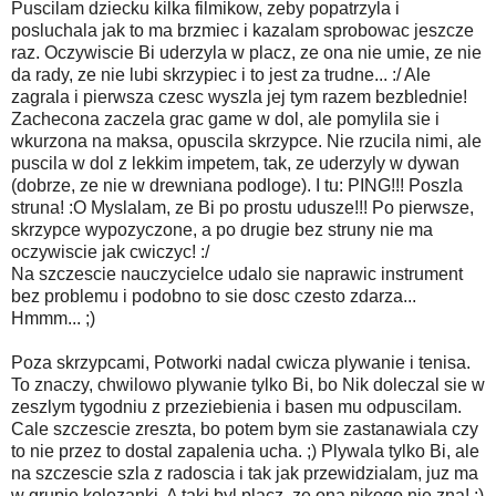
Puscilam dziecku kilka filmikow, zeby popatrzyla i
posluchala jak to ma brzmiec i kazalam sprobowac jeszcze
raz. Oczywiscie Bi uderzyla w placz, ze ona nie umie, ze nie
da rady, ze nie lubi skrzypiec i to jest za trudne... :/ Ale
zagrala i pierwsza czesc wyszla jej tym razem bezblednie!
Zachecona zaczela grac game w dol, ale pomylila sie i
wkurzona na maksa, opuscila skrzypce. Nie rzucila nimi, ale
puscila w dol z lekkim impetem, tak, ze uderzyly w dywan
(dobrze, ze nie w drewniana podloge). I tu: PING!!! Poszla
struna! :O Myslalam, ze Bi po prostu udusze!!! Po pierwsze,
skrzypce wypozyczone, a po drugie bez struny nie ma
oczywiscie jak cwiczyc! :/
Na szczescie nauczycielce udalo sie naprawic instrument
bez problemu i podobno to sie dosc czesto zdarza...
Hmmm... ;)
Poza skrzypcami, Potworki nadal cwicza plywanie i tenisa.
To znaczy, chwilowo plywanie tylko Bi, bo Nik doleczal sie w
zeszlym tygodniu z przeziebienia i basen mu odpuscilam.
Cale szczescie zreszta, bo potem bym sie zastanawiala czy
to nie przez to dostal zapalenia ucha. ;) Plywala tylko Bi, ale
na szczescie szla z radoscia i tak jak przewidzialam, juz ma
w grupie kolezanki. A taki byl placz, ze ona nikogo nie zna! ;)