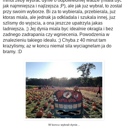
minut zeby wybrac dynie o odpowiedniej wadze (miala byc
jak najmniejsza i najlzejsza ;P), ale jak juz wybral, to zostal
przy swoim wyborze. Bi za to wybierala, przebierala, juz
ktoras miala, ale jednak ja odkladala i szukala innej, juz
szlismy do wyjscia, a ona jeszcze upatrzyla jakas
ladniejsza. ;) Jej dynia miala byc idealnie okragla i bez
zadnego zadrapania czy wgniecenia. Powodzenia w
znalezieniu takiego idealu. ;) Chyba z 40 minut tam
krazylismy, az w koncu niemal sila wyciagnelam ja do
bramy. :D
W koncu wybrali dynie...