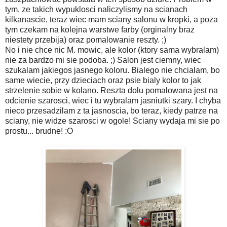
tym, ze takich wypuklosci naliczylismy na scianach
kilkanascie, teraz wiec mam sciany salonu w kropki, a poza
tym czekam na kolejna warstwe farby (orginalny braz
niestety przebija) oraz pomalowanie reszty. ;)
No i nie chce nic M. mowic, ale kolor (ktory sama wybralam)
nie za bardzo mi sie podoba. ;) Salon jest ciemny, wiec
szukalam jakiegos jasnego koloru. Bialego nie chcialam, bo
same wiecie, przy dzieciach oraz psie bialy kolor to jak
strzelenie sobie w kolano. Reszta dolu pomalowana jest na
odcienie szarosci, wiec i tu wybralam jasniutki szary. I chyba
nieco przesadzilam z ta jasnoscia, bo teraz, kiedy patrze na
sciany, nie widze szarosci w ogole! Sciany wydaja mi sie po
prostu... brudne! :O