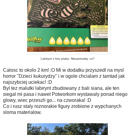
Labirynt z lotu ptaka. Niesamowity, co?
Calosc to okolo 2 km! :O Mi w dodatku przyszedl na mysl
horror "Dzieci kukurydzy" i w ogole chcialam z tamtad jak
najszybciej uciekac! :D
Byl tez malutki labirynt zbudowany z bali siana, ale ten
siegal mi pasa i nawet Potworkom wystawaly ponad niego
glowy, wiec przeszli go... na czworaka! :D
Co i rusz staly roznorakie figury zrobione z wypchanych
sloma materialow.