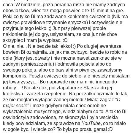
chca. W niedziele, poza poranna msza nie mamy zadnych
obowiazkow, wiec tez moga poswiecic te 15 minut na gre.
Poki co tylko Bi ma zadawane konkretne cwiczenia (Nik ma
cwiczyc prawidlowe trzymanie smyczka) i oczywiscie nie
przyjmuje tego lekko. ;) Juz przy pierwszej probie
naklonienia jej do gry, uslyszalam, ze ona juz nie chce
skrzypiec i mam ja wypisac. :O
O nie, nie... Nie bedzie tak lekko! ;) Po dlugiej awanturze,
bowiem Bi oznajmila, ze jak ma cwiczyc, bedzie to robic na
dole (ktory jest otwarty i nie mozna nawet zamknac sie w
zadnym pomieszczeniu) i odmowila pojscia albo do
swojego pokoju, albo do bawialni w piwnicy, zawarlysmy
kompromis. Poszla cwiczyc do siebie, ale niestety musialam
jej towarzyszyc... Bo naprawde nie mam nic innego do
roboty... :/ No ale coz, poczlapalam ze Starsza do jej
krolestwa i zaczela rzepolenie. Na poczatku brzmialo to tak,
ze nie moglam wylapac zadnej melodii! Miala zagrac "
D
major scale
" i moze gdybym miala choc odrobine
wyksztalcenia muzycznego, wiedzialabym co to. A tak to Bi
oswiadczyla zadowolona, ze skonczyla i byla wsciekla
kiedy powiedzialam, ze sprawdze na
YouTube
, co to mialo
w ogole byc. I wiecie co? To byla po prostu gama! :D