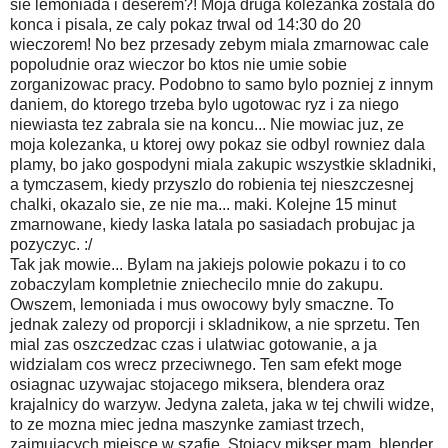
sie lemoniada i deserem?! Moja druga kolezanka zostala do
konca i pisala, ze caly pokaz trwal od 14:30 do 20
wieczorem! No bez przesady zebym miala zmarnowac cale
popoludnie oraz wieczor bo ktos nie umie sobie
zorganizowac pracy. Podobno to samo bylo pozniej z innym
daniem, do ktorego trzeba bylo ugotowac ryz i za niego
niewiasta tez zabrala sie na koncu... Nie mowiac juz, ze
moja kolezanka, u ktorej owy pokaz sie odbyl rowniez dala
plamy, bo jako gospodyni miala zakupic wszystkie skladniki,
a tymczasem, kiedy przyszlo do robienia tej nieszczesnej
chalki, okazalo sie, ze nie ma... maki. Kolejne 15 minut
zmarnowane, kiedy laska latala po sasiadach probujac ja
pozyczyc. :/
Tak jak mowie... Bylam na jakiejs polowie pokazu i to co
zobaczylam kompletnie zniechecilo mnie do zakupu.
Owszem, lemoniada i mus owocowy byly smaczne. To
jednak zalezy od proporcji i skladnikow, a nie sprzetu. Ten
mial zas oszczedzac czas i ulatwiac gotowanie, a ja
widzialam cos wrecz przeciwnego. Ten sam efekt moge
osiagnac uzywajac stojacego miksera, blendera oraz
krajalnicy do warzyw. Jedyna zaleta, jaka w tej chwili widze,
to ze mozna miec jedna maszynke zamiast trzech,
zajmujacych miejsce w szafie. Stojacy mikser mam, blender