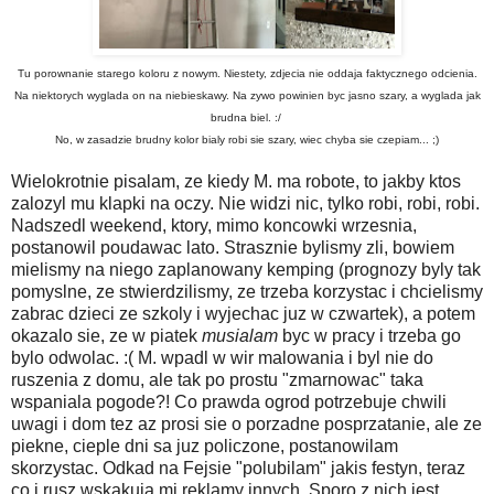
Tu porownanie starego koloru z nowym. Niestety, zdjecia nie oddaja faktycznego odcienia.
Na niektorych wyglada on na niebieskawy. Na zywo powinien byc jasno szary, a wyglada jak
brudna biel. :/
No, w zasadzie brudny kolor bialy robi sie szary, wiec chyba sie czepiam... ;)
Wielokrotnie pisalam, ze kiedy M. ma robote, to jakby ktos
zalozyl mu klapki na oczy. Nie widzi nic, tylko robi, robi, robi.
Nadszedl weekend, ktory, mimo koncowki wrzesnia,
postanowil poudawac lato. Strasznie bylismy zli, bowiem
mielismy na niego zaplanowany kemping (prognozy byly tak
pomyslne, ze stwierdzilismy, ze trzeba korzystac i chcielismy
zabrac dzieci ze szkoly i wyjechac juz w czwartek), a potem
okazalo sie, ze w piatek
musialam
byc w pracy i trzeba go
bylo odwolac. :( M. wpadl w wir malowania i byl nie do
ruszenia z domu, ale tak po prostu "zmarnowac" taka
wspaniala pogode?! Co prawda ogrod potrzebuje chwili
uwagi i dom tez az prosi sie o porzadne posprzatanie, ale ze
piekne, cieple dni sa juz policzone, postanowilam
skorzystac. Odkad na Fejsie "polubilam" jakis festyn, teraz
co i rusz wskakuja mi reklamy innych. Sporo z nich jest