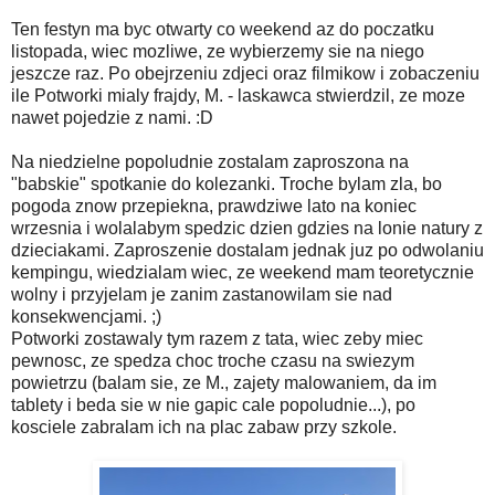
Ten festyn ma byc otwarty co weekend az do poczatku
listopada, wiec mozliwe, ze wybierzemy sie na niego
jeszcze raz. Po obejrzeniu zdjeci oraz filmikow i zobaczeniu
ile Potworki mialy frajdy, M. - laskawca stwierdzil, ze moze
nawet pojedzie z nami. :D
Na niedzielne popoludnie zostalam zaproszona na
"babskie" spotkanie do kolezanki. Troche bylam zla, bo
pogoda znow przepiekna, prawdziwe lato na koniec
wrzesnia i wolalabym spedzic dzien gdzies na lonie natury z
dzieciakami. Zaproszenie dostalam jednak juz po odwolaniu
kempingu, wiedzialam wiec, ze weekend mam teoretycznie
wolny i przyjelam je zanim zastanowilam sie nad
konsekwencjami. ;)
Potworki zostawaly tym razem z tata, wiec zeby miec
pewnosc, ze spedza choc troche czasu na swiezym
powietrzu (balam sie, ze M., zajety malowaniem, da im
tablety i beda sie w nie gapic cale popoludnie...), po
kosciele zabralam ich na plac zabaw przy szkole.