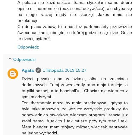
A pokazu nie zazdroszczę. Sama słyszałam same dobre
opinie o Thermomixie (poza ceną oczywiście), ale chyba się
na niego raczej nigdy nie skuszę. Jakoś mnie nie
przekonuje.
Co do placu zabaw, to u nas też park niestety przeważnie
świeci pustkami, obojętnie o której godzinie się idzie. Gdzie
te dzieci, pytam?
Odpowiedz
Odpowiedzi
Agata
1 listopada 2019 15:27
Dzieci pewnie albo w szkole, albo na zajeciach
dodatkowych. Tutaj w weekendy rano maja turnieje, a
to pilki noznej, a to baseball'u... Chociaz nie wiem co z
tymi mlodszymi...
Ten thermomix moze by mnie przekonywal, gdyby to
byla taka maszyna, ze wrzuce wszystkie produkty do
odpowiednich otworkow, wlaczam program i reszte juz
zrobi samo. A tak to i tak musze przy tym stac i tak.
Mam blender, mam stojacy mikser, wiec tak naprawde
na jedno wychodzi...