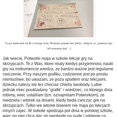
Tu juz karteczka od Bi z innego dnia. Rowniez prawie bez bledu. Jedyne co, powinno byc
"
aN amazing day
". ;)
Jak wiecie, Potworki maja w szkole lekcje gry na
skrzypcach. Te z Was, ktore mialy kiedys przyjemnosc nauki
gry na instrumencie wiedza, ze bardzo wazne jest regularne
cwiczenie. Przy naszym grafiku, codzienne jest po prostu
niemozliwe, bo uwazam, ze poza sportem oraz lekcjami,
dziecku nalezy sie tez chociaz chwila swobody. Lubie
jednak miec poukladany "grafik" i wiedziec, co ktorego dnia
robimy, wiec ustalilam (tzn. oznajmilam Potworkom), ze
niedziela i wtorek sa dniami, kiedy beda cwiczyc gre na
skrzypcach. Tylko we wtorek bowiem nie maja po lekcjach
innych zajec. W sobote spedzaja pol dnia w polskiej szkole,
wiec po niej chce dac im swobode na nude i robienie co