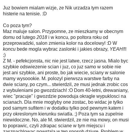
Juz bowiem mialam wizje, ze Nik urzadza tym razem
histerie na tenisie. :D
Co poza tym?
Maz maluje salon. Przypomne, ze mieszkamy w obecnym
domu od lutego
2018
i w koncu, po poltora roku od
przeprowadzki, salon zmienia kolor na docelowy! :D W
koncu
bede mogla wybrac zaslonki i jakies obrazy,
YEAH!
!!
;)
Z M. - pefekcjonsta, nic nie jest latwe, rzecz jasna. Mialo byc
szybkie odswiezenie scian i juz, co juz samo w sobie nie
jest ani szybkie, ani proste, bo jak wiecie, sciany w salonie
mamy wysoookie. M. polozyl pierwsza warstwe farby na
dwie sciany, po czym... stwierdzil, ze musi jednak zrobic cos
z wybuleniami po gwozdziach! :O Dom 40-letni, drewaniany,
wiec "pracuje" i gwozdzie powoduja okragle wypuklosci na
scianach. Dla mnie moglyby one zostac, bo widac je tylko
pod samym sufitem i w dodatku tylko pod pewnym katem i
przy okreslonym kierunku swiatla. ;) Poza tym sa zupelnie
niewidoczne. No, ale M. stwierdzil, ze nie ma mowy, on musi
to poprawic, czyli zdrapac sciane w tym miejscu i
zaszpachlowac powstala w ten sposob dziure. Problem w